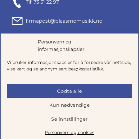
Tlf: 73 51 22 97
firmapost@blaasmomusikk.no
Fjordgata 46, 7010 TRONDHEIM
Personvern og
informasjonskapsler
Org.nr: 935434165
Vi bruker informasjonskapsler for å forbedre vår nettside,
vise kart og se anonymisert besøksstatistikk.
Godta alle
Kun nødvendige
Se innstillinger
Salgsbetingelser
|
Personvern
|
Cookie-innstillinger
Personvern og cookies
Utviklet av
Talkto