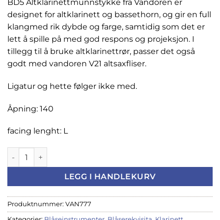
BD5 Altklarinettmunnstykke fra Vandoren er
designet for altklarinett og bassethorn, og gir en full
klangmed rik dybde og farge, samtidig som det er
lett å spille på med god respons og projeksjon. I
tillegg til å bruke altklarinettrør, passer det også
godt med vandoren V21 altsaxfliser.
Ligatur og hette følger ikke med.
Åpning: 140
facing lenght: L
Vandoren BD5 altklarinettmunnstykke antall
LEGG I HANDLEKURV
Produktnummer:
VAN777
Kategorier:
Blåseinstrumenter
,
Blåserekvisita
,
Klarinett
,