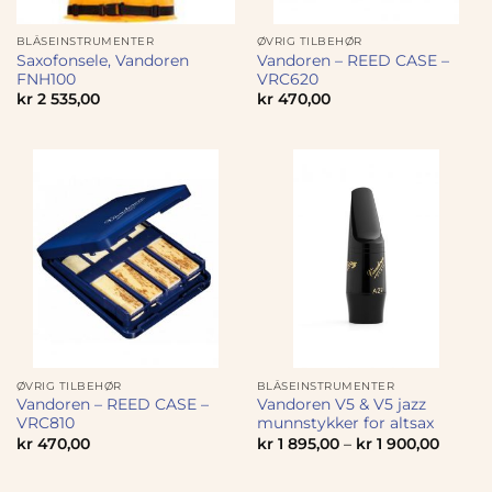
BLÅSEINSTRUMENTER
ØVRIG TILBEHØR
Saxofonsele, Vandoren
Vandoren – REED CASE –
FNH100
VRC620
kr
2 535,00
kr
470,00
ØVRIG TILBEHØR
BLÅSEINSTRUMENTER
Vandoren – REED CASE –
Vandoren V5 & V5 jazz
VRC810
munnstykker for altsax
kr
470,00
kr
1 895,00
–
kr
1 900,00