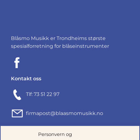
Blåsmo Musikk er Trondheims største
spesialforretning for blåseinstrumenter
Kontakt oss
Tlf: 73 51 22 97
firmapost@blaasmomusikk.no
Fjordgata 46, 7010 TRONDHEIM
Personvern og