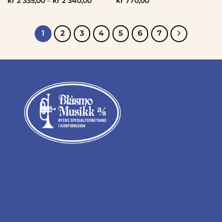
kr
2 335,00
–
kr
2 340,00
kr
770,00
1
2
3
4
5
6
7