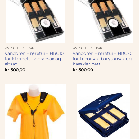
ØVRIG TILBEHØR
ØVRIG TILBEHØR
Vandoren – røretui – HRC10
Vandoren – røretui – HRC20
for klarinett, sopransax og
for tenorsax, barytonsax og
altsax
bassklarinett
kr
500,00
kr
500,00