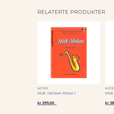
RELATERTE PRODUKTER
NOTER
NOTE
øyte 3
Midt i blinken Altsax 1
Midt 
kr
299,00
kr
38