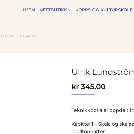
HJEM
NETTBUTIKK
KORPS OG KULTURSKOLE
O M.M.
/
KLARINETT
Ulrik Lundström
om
kr
345,00
Teknikkboka er oppdelt i t
Kapittel 1 – Skala og skala
molltonearter