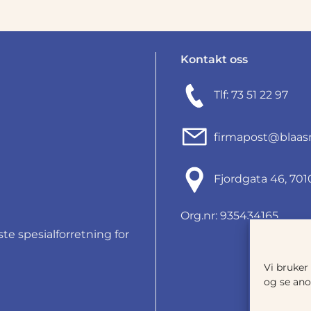
Kontakt oss
Tlf: 73 51 22 97
firmapost@blaas
Fjordgata 46, 7
Org.nr: 935434165
e spesialforretning for
Vi bruker
og se ano