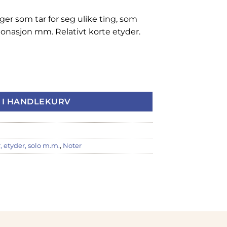
nger som tar for seg ulike ting, som
tonasjon mm. Relativt korte etyder.
knik antall
 I HANDLEKURV
 etyder, solo m.m.
,
Noter