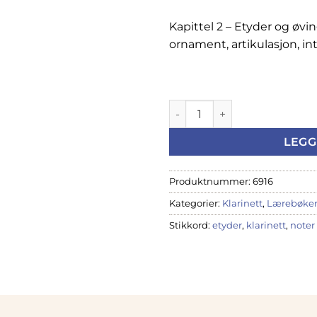
Kapittel 2 – Etyder og øvi
ornament, artikulasjon, in
Ulrik Lundström; Klarinett te
LEGG
Produktnummer:
6916
Kategorier:
Klarinett
,
Lærebøker,
Stikkord:
etyder
,
klarinett
,
noter