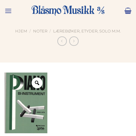
Skip
to
content
HJEM
/
NOTER
/
LÆREBØKER, ETYDER, SOLO M.M.
Zoom