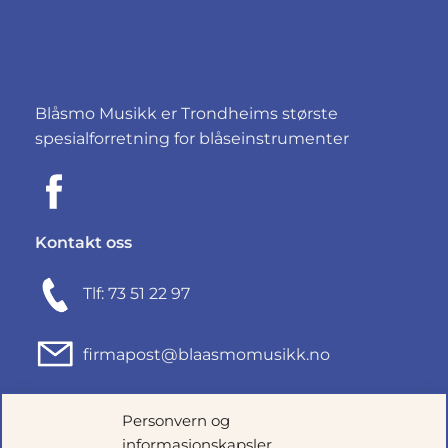
Blåsmo Musikk er Trondheims største
spesialforretning for blåseinstrumenter
Kontakt oss
Tlf: 73 51 22 97
firmapost@blaasmomusikk.no
Fjordgata 46, 7010 TRONDHEIM
Personvern og
informasjonskapsler