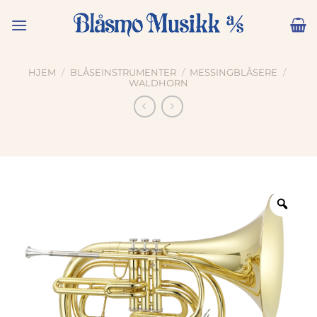
Skip
to
content
HJEM
/
BLÅSEINSTRUMENTER
/
MESSINGBLÅSERE
/
WALDHORN
Zoo