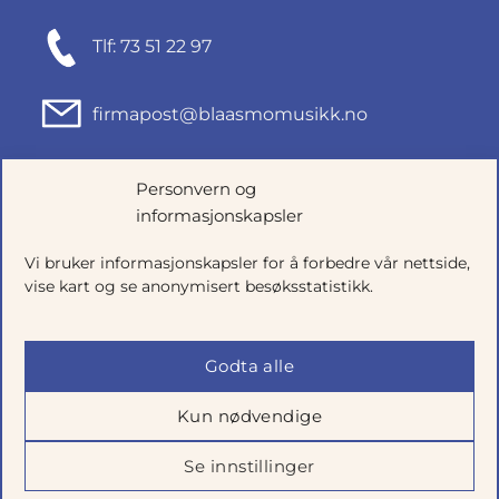
Tlf: 73 51 22 97
firmapost@blaasmomusikk.no
Fjordgata 46, 7010 TRONDHEIM
Personvern og
informasjonskapsler
Org.nr: 935434165
Vi bruker informasjonskapsler for å forbedre vår nettside,
vise kart og se anonymisert besøksstatistikk.
Godta alle
Kun nødvendige
Se innstillinger
Salgsbetingelser
|
Personvern
|
Cookie-innstillinger