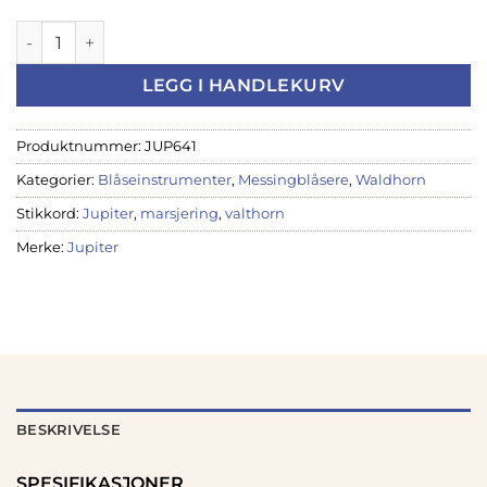
Jupiter Marching Valthorn JHR-1000M antall
LEGG I HANDLEKURV
Produktnummer:
JUP641
Kategorier:
Blåseinstrumenter
,
Messingblåsere
,
Waldhorn
Stikkord:
Jupiter
,
marsjering
,
valthorn
Merke:
Jupiter
BESKRIVELSE
SPESIFIKASJONER