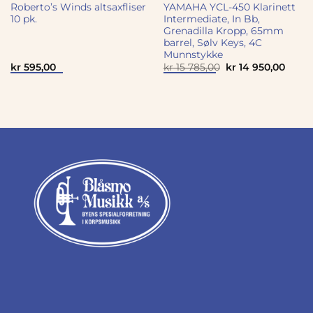
Roberto’s Winds altsaxfliser
YAMAHA YCL-450 Klarinett
10 pk.
Intermediate, In Bb,
Grenadilla Kropp, 65mm
barrel, Sølv Keys, 4C
Munnstykke
rende
Opprinnelig
Nåvæ
kr
595,00
kr
15 785,00
kr
14 950,00
pris
pris
var:
er:
kr 15
kr 14
0.
785,00.
950,0