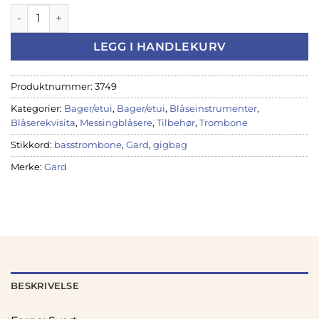
Gigbag Gard Ultra Bastrombone 10-10.5'' 26-MSK Cordura-TA
LEGG I HANDLEKURV
Produktnummer:
3749
Kategorier:
Bager/etui
,
Bager/etui
,
Blåseinstrumenter
,
Blåserekvisita
,
Messingblåsere
,
Tilbehør
,
Trombone
Stikkord:
basstrombone
,
Gard
,
gigbag
Merke:
Gard
BESKRIVELSE