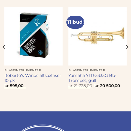
Tilbud!
BLÅSEINSTRUMENTER
BLÅSEINSTRUMENTER
Roberto’s Winds altsaxfliser
Yamaha YTR-5335G Bb-
10 pk.
Trompet, gull
værende
Opprinnelig
Nåvæ
kr
595,00
kr
21 728,00
kr
20 500,00
s
pris
pris
var:
er:
43
kr 21
kr 20
,00.
728,00.
500,0