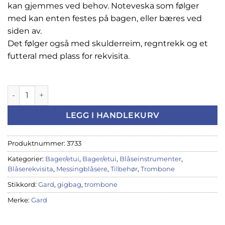
kan gjemmes ved behov. Noteveska som følger
med kan enten festes på bagen, eller bæres ved
siden av.
Det følger også med skulderreim, regntrekk og et
futteral med plass for rekvisita.
Gigbag, Gard Elite Trombone, Cordura, 21-ESK - TALW282 ant
LEGG I HANDLEKURV
Produktnummer:
3733
Kategorier:
Bager/etui
,
Bager/etui
,
Blåseinstrumenter
,
Blåserekvisita
,
Messingblåsere
,
Tilbehør
,
Trombone
Stikkord:
Gard
,
gigbag
,
trombone
Merke:
Gard