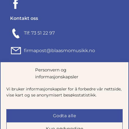
Kontakt oss
Tlf: 73 51 22 97
firmapost@blaasmomusikk.no
Fjordgata 46, 7010 TRONDHEIM
Personvern og
informasjonskapsler
Org.nr: 935434165
Vi bruker informasjonskapsler for å forbedre vår nettside,
vise kart og se anonymisert besøksstatistikk.
Godta alle
Kun nødvendige