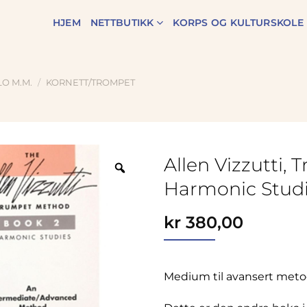
HJEM
NETTBUTIKK
KORPS OG KULTURSKOLE
O M.M.
/
KORNETT/TROMPET
Allen Vizzutti,
Zoom
Harmonic Stud
kr
380,00
Medium til avansert metod