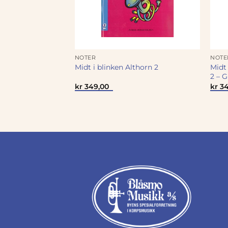
NOTER
NOTE
Midt
thorn 3
Midt i blinken Althorn 2
2 – 
kr
349,00
kr
34