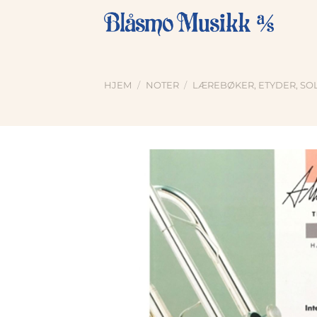
Skip
to
content
HJEM
/
NOTER
/
LÆREBØKER, ETYDER, SOL