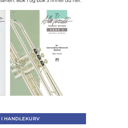
serien. Bok 1 og bok 3 finner du her:
od, bok 2, Harmonic Studies antall
 I HANDLEKURV