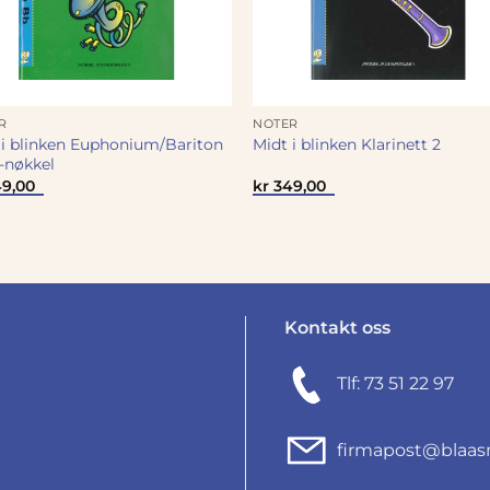
R
NOTER
 i blinken Euphonium/Bariton
Midt i blinken Klarinett 2
G-nøkkel
9,00
kr
349,00
Kontakt oss
Tlf: 73 51 22 97
firmapost@blaas