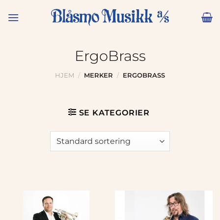
Skip
to
content
ErgoBrass
HJEM
/
MERKER
/
ERGOBRASS
SE KATEGORIER