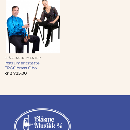
BLÅSEINSTRUMENTER
Instrumentstøtte
ERGObrass Obo
kr
2 725,00