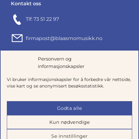
Kontakt oss
Tlf: 73 51 22 97
firmapost@blaasmomusikk.no
Fjordgata 46, 7010 TRONDHEIM
Personvern og
informasjonskapsler
Org.nr: 935434165
Vi bruker informasjonskapsler for å forbedre vår nettside,
vise kart og se anonymisert besøksstatistikk.
Godta alle
Kun nødvendige
Se innstillinger