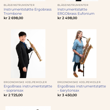
BLÅSEINSTRUMENTER
BLÅSEINSTRUMENTER
Instrumentstøtte Ergobrass
Instrumentstøtte
Trombone
ERGObrass Eufonium
kr
2 698,00
kr
2 498,00
ERGONOMISKE HJELPEMIDLER
ERGONOMISKE HJELPEMIDLER
ErgoBrass instrumentstøtte
ErgoBrass instrumentstøtte
– sopransax
– barytonsax
kr
2 725,00
kr
3 450,00