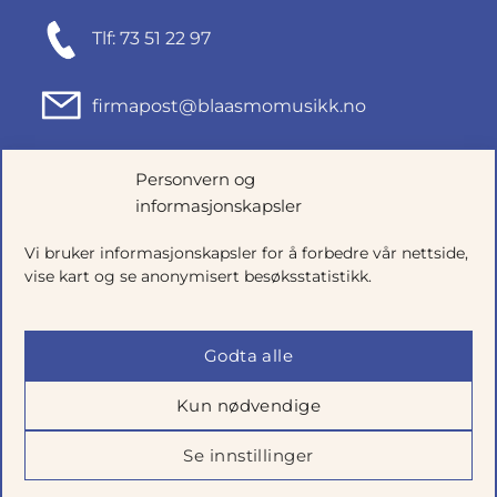
Tlf: 73 51 22 97
firmapost@blaasmomusikk.no
Fjordgata 46, 7010 TRONDHEIM
Personvern og
informasjonskapsler
Org.nr: 935434165
Vi bruker informasjonskapsler for å forbedre vår nettside,
vise kart og se anonymisert besøksstatistikk.
Godta alle
Kun nødvendige
Se innstillinger
Salgsbetingelser
|
Personvern
|
Cookie-innstillinger