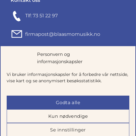
Kontakt oss
Tlf: 73 51 22 97
firmapost@blaasmomusikk.no
Fjordgata 46, 7010 TRONDHEIM
Personvern og
informasjonskapsler
Org.nr: 935434165
Vi bruker informasjonskapsler for å forbedre vår nettside,
vise kart og se anonymisert besøksstatistikk.
Godta alle
Kun nødvendige
Se innstillinger