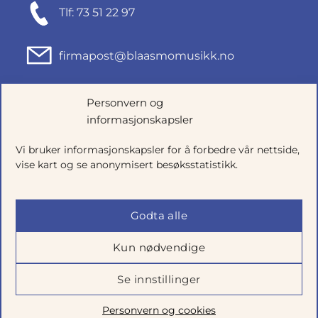
Tlf: 73 51 22 97
firmapost@blaasmomusikk.no
Fjordgata 46, 7010 TRONDHEIM
Personvern og
informasjonskapsler
Org.nr: 935434165
Vi bruker informasjonskapsler for å forbedre vår nettside,
vise kart og se anonymisert besøksstatistikk.
Godta alle
Kun nødvendige
Se innstillinger
Salgsbetingelser
|
Personvern
|
Cookie-innstillinger
Personvern og cookies
Utviklet av
Talkto