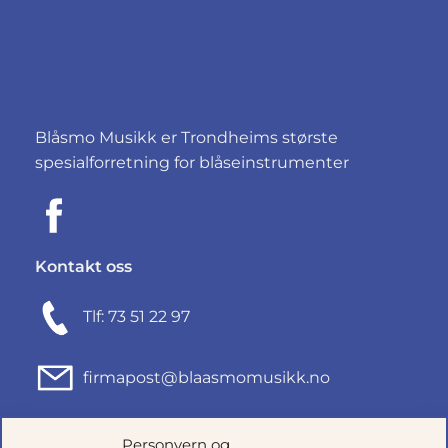
Blåsmo Musikk er Trondheims største
spesialforretning for blåseinstrumenter
Kontakt oss
Tlf: 73 51 22 97
firmapost@blaasmomusikk.no
Fjordgata 46, 7010 TRONDHEIM
Personvern og