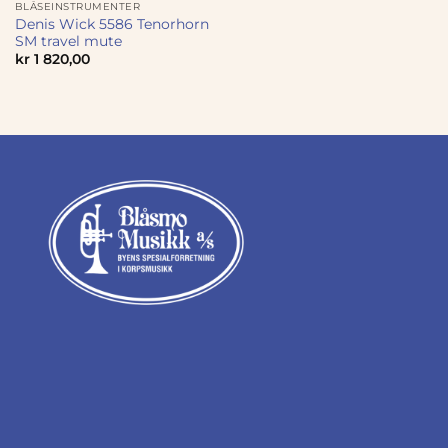
BLÅSEINSTRUMENTER
Denis Wick 5586 Tenorhorn
SM travel mute
kr
1 820,00