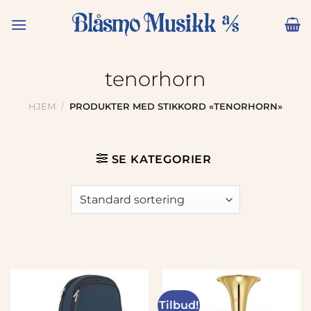
Skip
to
content
tenorhorn
HJEM
/
PRODUKTER MED STIKKORD «TENORHORN»
SE KATEGORIER
Tilbud!