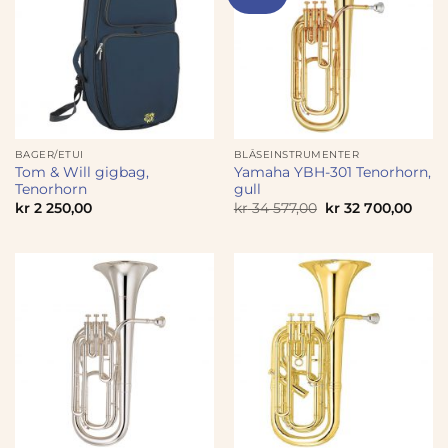
BAGER/ETUI
BLÅSEINSTRUMENTER
Tom & Will gigbag,
Yamaha YBH-301 Tenorhorn,
Tenorhorn
gull
Opprinnelig
Nåvæ
kr
2 250,00
kr
34 577,00
kr
32 700,00
pris
pris
var:
er:
kr 34
kr 32
577,00.
700,0