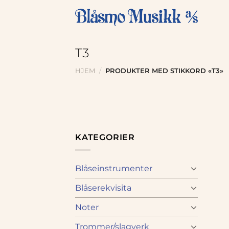
Skip
to
content
T3
HJEM
/
PRODUKTER MED STIKKORD «T3»
KATEGORIER
Blåseinstrumenter
Blåserekvisita
Noter
Trommer/slagverk