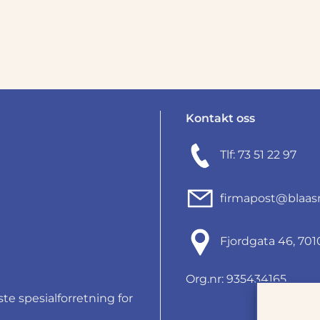
Kontakt oss
Tlf: 73 51 22 97
firmapost@blaas
Fjordgata 46, 7
Org.nr: 935434165
e spesialforretning for