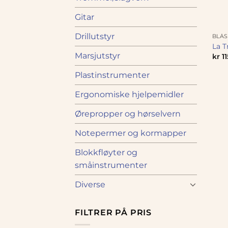
Gitar
Drillutstyr
BLÅ
La T
Marsjutstyr
kr
11
Plastinstrumenter
Ergonomiske hjelpemidler
Ørepropper og hørselvern
Notepermer og kormapper
Blokkfløyter og
småinstrumenter
Diverse
FILTRER PÅ PRIS