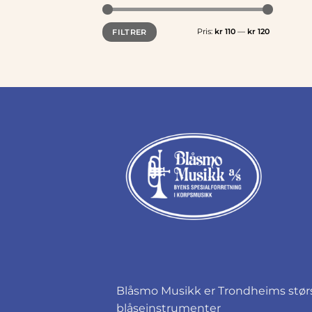
Min.
Makspris
Pris:
kr 110
—
kr 120
FILTRER
pris
Blåsmo Musikk er Trondheims størst
blåseinstrumenter