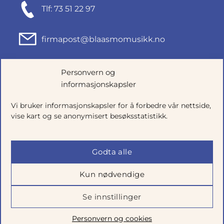
Tlf: 73 51 22 97
firmapost@blaasmomusikk.no
Fjordgata 46, 7010 TRONDHEIM
Personvern og
informasjonskapsler
Org.nr: 935434165
Vi bruker informasjonskapsler for å forbedre vår nettside,
vise kart og se anonymisert besøksstatistikk.
Godta alle
Kun nødvendige
Se innstillinger
Salgsbetingelser
|
Personvern
|
Cookie-innstillinger
Personvern og cookies
Utviklet av
Talkto