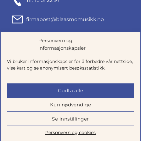
Tlf: 73 51 22 97
firmapost@blaasmomusikk.no
Fjordgata 46, 7010 TRONDHEIM
Personvern og
informasjonskapsler
Org.nr: 935434165
Vi bruker informasjonskapsler for å forbedre vår nettside,
vise kart og se anonymisert besøksstatistikk.
Godta alle
Kun nødvendige
Se innstillinger
Salgsbetingelser
|
Personvern
|
Cookie-innstillinger
Personvern og cookies
Utviklet av
Talkto