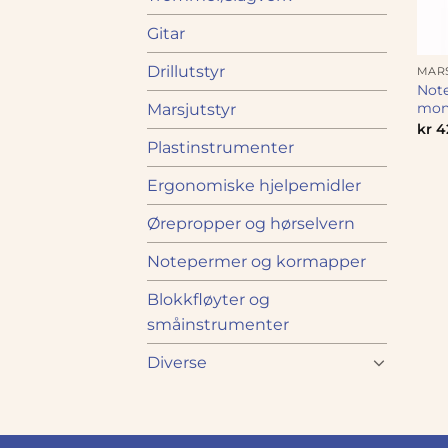
Gitar
Drillutstyr
MAR
Note
mon
Marsjutstyr
kr
4
Plastinstrumenter
Ergonomiske hjelpemidler
Ørepropper og hørselvern
Notepermer og kormapper
Blokkfløyter og
småinstrumenter
Diverse