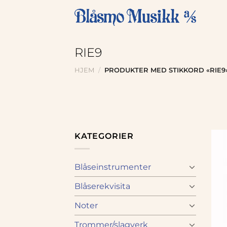
Skip
to
content
RIE9
HJEM
/
PRODUKTER MED STIKKORD «RIE9
KATEGORIER
Blåseinstrumenter
Blåserekvisita
Noter
Trommer/slagverk