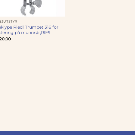
SJUTSTYR
klype Riedl Trumpet 316 for
tering på munnrør,RIE9
20,00