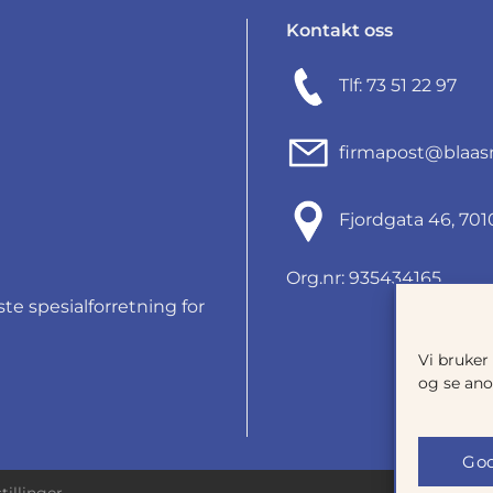
Kontakt oss
Tlf: 73 51 22 97
firmapost@blaas
Fjordgata 46, 7
Org.nr: 935434165
e spesialforretning for
Vi bruker
og se ano
God
tillinger