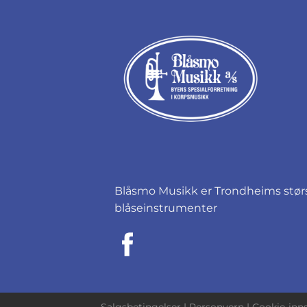
Blåsmo Musikk er Trondheims størst
blåseinstrumenter
Salgsbetingelser
|
Personvern
|
Cookie-inns