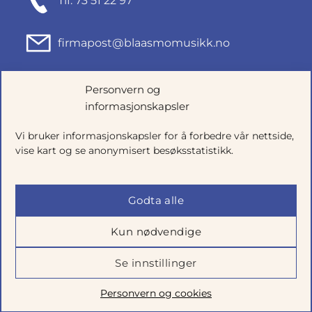
Tlf: 73 51 22 97
firmapost@blaasmomusikk.no
Fjordgata 46, 7010 TRONDHEIM
Personvern og
informasjonskapsler
Org.nr: 935434165
Vi bruker informasjonskapsler for å forbedre vår nettside,
vise kart og se anonymisert besøksstatistikk.
Godta alle
Kun nødvendige
Se innstillinger
Salgsbetingelser
|
Personvern
|
Cookie-innstillinger
Personvern og cookies
Utviklet av
Talkto