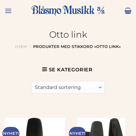
Skip
to
content
Otto link
HJEM
/
PRODUKTER MED STIKKORD «OTTO LINK»
SE KATEGORIER
NYHET!
NYHET!