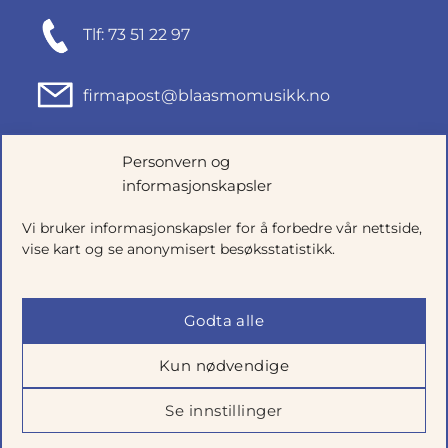
Tlf: 73 51 22 97
firmapost@blaasmomusikk.no
Fjordgata 46, 7010 TRONDHEIM
Personvern og
informasjonskapsler
Org.nr: 935434165
Vi bruker informasjonskapsler for å forbedre vår nettside,
vise kart og se anonymisert besøksstatistikk.
Godta alle
Kun nødvendige
Se innstillinger
Salgsbetingelser
|
Personvern
|
Cookie-innstillinger