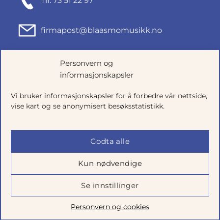
Tlf: 73 51 22 97
firmapost@blaasmomusikk.no
Fjordgata 46, 7010 TRONDHEIM
Personvern og
informasjonskapsler
Org.nr: 935434165
Vi bruker informasjonskapsler for å forbedre vår nettside,
vise kart og se anonymisert besøksstatistikk.
Godta alle
Kun nødvendige
Se innstillinger
Salgsbetingelser
|
Personvern
|
Cookie-innstillinger
Personvern og cookies
Utviklet av
Talkto