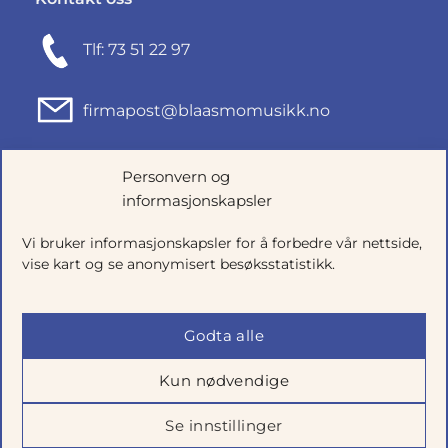
Tlf: 73 51 22 97
firmapost@blaasmomusikk.no
Fjordgata 46, 7010 TRONDHEIM
Personvern og
informasjonskapsler
Org.nr: 935434165
Vi bruker informasjonskapsler for å forbedre vår nettside,
vise kart og se anonymisert besøksstatistikk.
Godta alle
Kun nødvendige
Se innstillinger
Salgsbetingelser
|
Personvern
|
Cookie-innstillinger