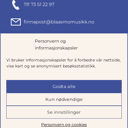
Tlf: 73 51 22 97
firmapost@blaasmomusikk.no
Fjordgata 46, 7010 TRONDHEIM
Personvern og
informasjonskapsler
Org.nr: 935434165
Vi bruker informasjonskapsler for å forbedre vår nettside,
vise kart og se anonymisert besøksstatistikk.
Godta alle
Kun nødvendige
Se innstillinger
Salgsbetingelser
|
Personvern
|
Cookie-innstillinger
Personvern og cookies
Utviklet av
Talkto