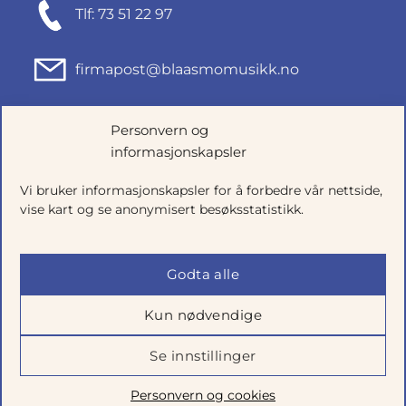
Tlf: 73 51 22 97
firmapost@blaasmomusikk.no
Fjordgata 46, 7010 TRONDHEIM
Personvern og
informasjonskapsler
Org.nr: 935434165
Vi bruker informasjonskapsler for å forbedre vår nettside,
vise kart og se anonymisert besøksstatistikk.
Godta alle
Kun nødvendige
Se innstillinger
Salgsbetingelser
|
Personvern
|
Cookie-innstillinger
Personvern og cookies
Utviklet av
Talkto