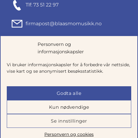
Tlf: 73 51 22 97
firmapost@blaasmomusikk.no
Fjordgata 46, 7010 TRONDHEIM
Personvern og
informasjonskapsler
Org.nr: 935434165
Vi bruker informasjonskapsler for å forbedre vår nettside,
vise kart og se anonymisert besøksstatistikk.
Godta alle
Kun nødvendige
Se innstillinger
Salgsbetingelser
|
Personvern
|
Cookie-innstillinger
Personvern og cookies
Utviklet av
Talkto