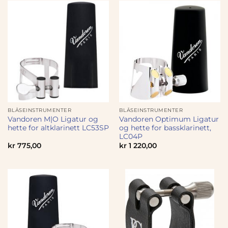
BLÅSEINSTRUMENTER
BLÅSEINSTRUMENTER
Vandoren M|O Ligatur og
Vandoren Optimum Ligatur
hette for altklarinett LC53SP
og hette for bassklarinett,
LC04P
kr
775,00
kr
1 220,00