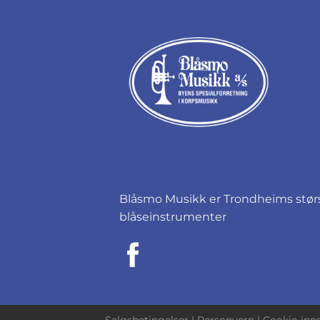
Blåsmo Musikk er Trondheims størst
blåseinstrumenter
Salgsbetingelser
|
Personvern
|
Cookie-inns