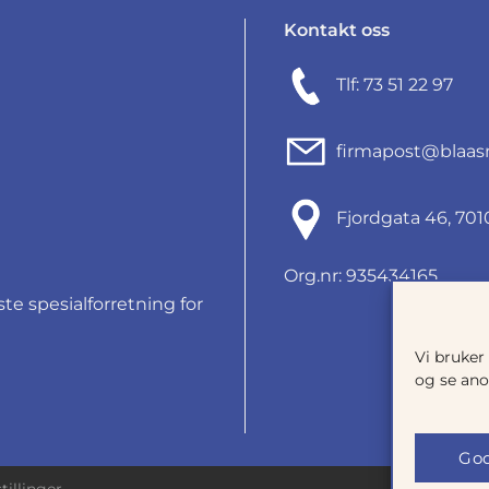
Kontakt oss
Tlf: 73 51 22 97
firmapost@blaas
Fjordgata 46, 7
Org.nr: 935434165
e spesialforretning for
Vi bruker
og se ano
God
tillinger