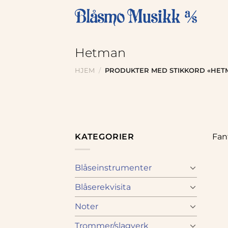
Skip
to
content
Hetman
HJEM
/
PRODUKTER MED STIKKORD «HET
KATEGORIER
Fan
Blåseinstrumenter
Blåserekvisita
Noter
Trommer/slagverk