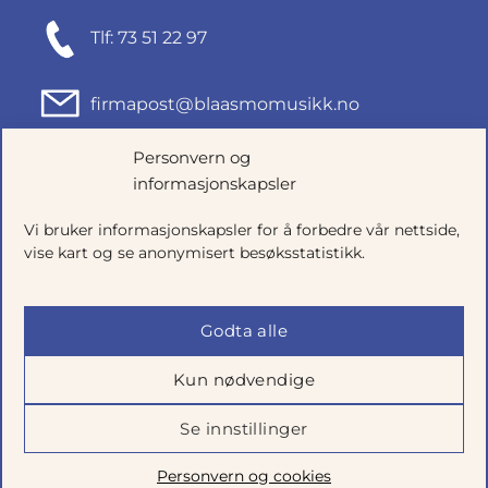
Tlf: 73 51 22 97
firmapost@blaasmomusikk.no
Personvern og
Fjordgata 46, 7010 TRONDHEIM
informasjonskapsler
Org.nr: 935434165
Vi bruker informasjonskapsler for å forbedre vår nettside,
vise kart og se anonymisert besøksstatistikk.
Godta alle
Kun nødvendige
Se innstillinger
Salgsbetingelser
|
Personvern
|
Cookie-innstillinger
Personvern og cookies