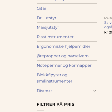
Gitar
Drillutstyr
LÆRE
Salv
også
Marsjutstyr
kr
21
Plastinstrumenter
Ergonomiske hjelpemidler
Ørepropper og hørselvern
Notepermer og kormapper
Blokkfløyter og
småinstrumenter
Diverse
FILTRER PÅ PRIS