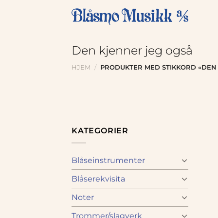
Skip
to
content
Den kjenner jeg også
HJEM
/
PRODUKTER MED STIKKORD «DEN 
KATEGORIER
Blåseinstrumenter
Blåserekvisita
Noter
Trommer/slagverk