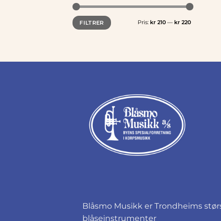
Min.
Makspris
Pris:
kr 210
—
kr 220
FILTRER
pris
Blåsmo Musikk er Trondheims størst
blåseinstrumenter