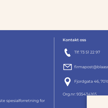
Kontakt oss
Tlf: 73 51 22 97
firmapost@blaas
Fjordgata 46, 7
Org.nr: 935434165
e spesialforretning for