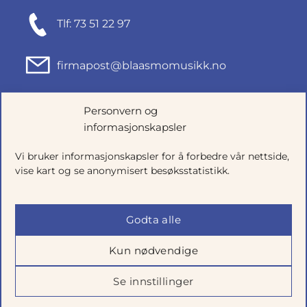
Tlf: 73 51 22 97
firmapost@blaasmomusikk.no
Fjordgata 46, 7010 TRONDHEIM
Personvern og
informasjonskapsler
Org.nr: 935434165
Vi bruker informasjonskapsler for å forbedre vår nettside,
vise kart og se anonymisert besøksstatistikk.
Godta alle
Kun nødvendige
Se innstillinger
Salgsbetingelser
|
Personvern
|
Cookie-innstillinger