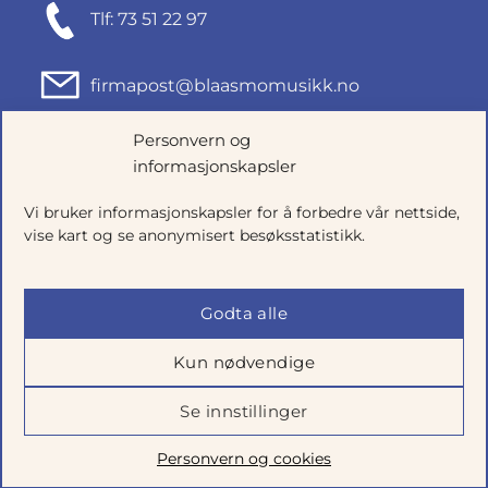
Tlf: 73 51 22 97
firmapost@blaasmomusikk.no
Personvern og
Fjordgata 46, 7010 TRONDHEIM
informasjonskapsler
Org.nr: 935434165
Vi bruker informasjonskapsler for å forbedre vår nettside,
vise kart og se anonymisert besøksstatistikk.
Godta alle
Kun nødvendige
Se innstillinger
Salgsbetingelser
|
Personvern
|
Cookie-innstillinger
Personvern og cookies
Utviklet av
Talkto