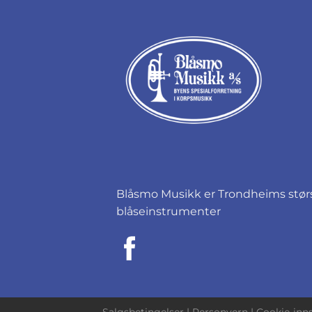
Blåsmo Musikk er Trondheims størst
blåseinstrumenter
Salgsbetingelser
|
Personvern
|
Cookie-inns