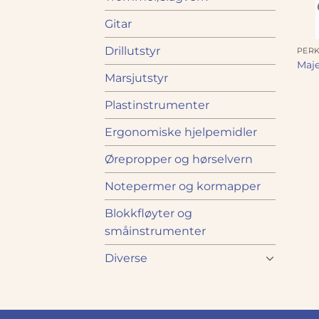
Gitar
Drillutstyr
PER
Maje
Marsjutstyr
Plastinstrumenter
Ergonomiske hjelpemidler
Ørepropper og hørselvern
Notepermer og kormapper
Blokkfløyter og
småinstrumenter
Diverse