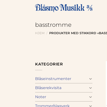
Skip
to
content
basstromme
HJEM
/
PRODUKTER MED STIKKORD «BAS
KATEGORIER
Blåseinstrumenter
Blåserekvisita
Noter
Trommer/slagverk