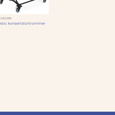
KUSJON
stic konsertstortrommer