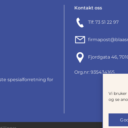
Kontakt oss
Tlf: 73 51 22 97
firmapost@blaas
Fjordgata 46, 7
Org.nr: 935434165
e spesialforretning for
Vi bruker
og se ano
God
tillinger