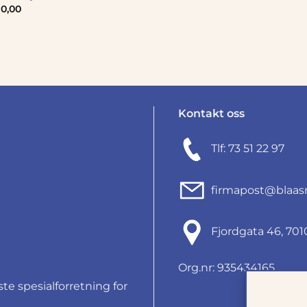
0,00
Kontakt oss
Tlf: 73 51 22 97
firmapost@blaas
Fjordgata 46, 7
Org.nr: 935434165
e spesialforretning for