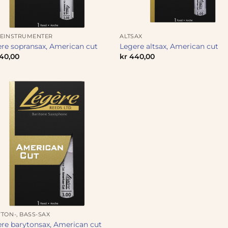
SEINSTRUMENTER
ALTSAX
re sopransax, American cut
Legere altsax, American cut
40,00
kr
440,00
TON-, BASS-SAX
re barytonsax, American cut