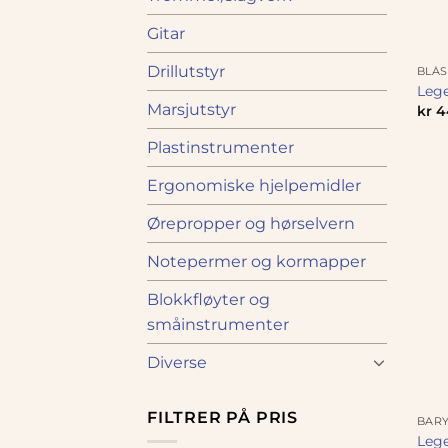
Gitar
Drillutstyr
BLÅ
Lege
Marsjutstyr
kr
4
Plastinstrumenter
Ergonomiske hjelpemidler
Ørepropper og hørselvern
Notepermer og kormapper
Blokkfløyter og
småinstrumenter
Diverse
FILTRER PÅ PRIS
BARY
Lege