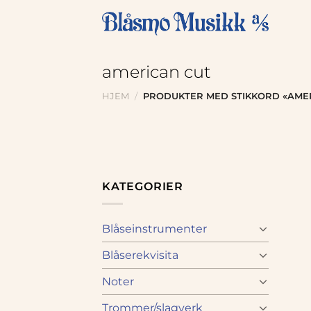
Skip
to
content
american cut
HJEM
/
PRODUKTER MED STIKKORD «AMER
KATEGORIER
Blåseinstrumenter
Blåserekvisita
Noter
Trommer/slagverk