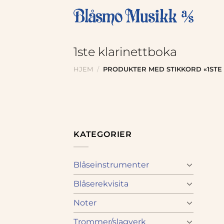
Skip
to
content
1ste klarinettboka
HJEM
/
PRODUKTER MED STIKKORD «1STE
KATEGORIER
Blåseinstrumenter
Blåserekvisita
Noter
Trommer/slagverk