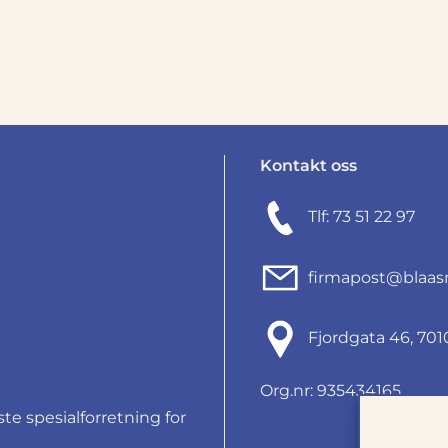
Kontakt oss
Tlf: 73 51 22 97
firmapost@blaas
Fjordgata 46, 7
Org.nr: 935434165
e spesialforretning for