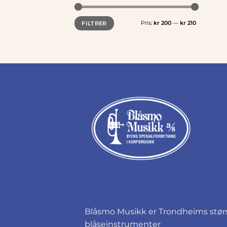
Min.
Makspris
Pris:
kr 200
—
kr 210
FILTRER
pris
Blåsmo Musikk er Trondheims størst
blåseinstrumenter