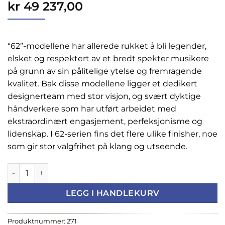
kr
49 237,00
“62”-modellene har allerede rukket å bli legender,
elsket og respektert av et bredt spekter musikere
på grunn av sin pålitelige ytelse og fremragende
kvalitet. Bak disse modellene ligger et dedikert
designerteam med stor visjon, og svært dyktige
håndverkere som har utført arbeidet med
ekstraordinært engasjement, perfeksjonisme og
lidenskap. I 62-serien fins det flere ulike finisher, noe
som gir stor valgfrihet på klang og utseende.
Yamaha YAS-62S Altsaxofon, Proffmodel, Sølv antall
LEGG I HANDLEKURV
Produktnummer:
271