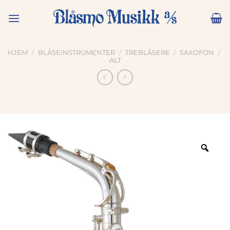
Skip
to
content
HJEM
/
BLÅSEINSTRUMENTER
/
TREBLÅSERE
/
SAXOFON
/
ALT
Zoo