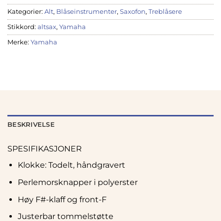
Kategorier:
Alt
,
Blåseinstrumenter
,
Saxofon
,
Treblåsere
Stikkord:
altsax
,
Yamaha
Merke:
Yamaha
BESKRIVELSE
SPESIFIKASJONER
Klokke: Todelt, håndgravert
Perlemorsknapper i polyerster
Høy F#-klaff og front-F
Justerbar tommelstøtte