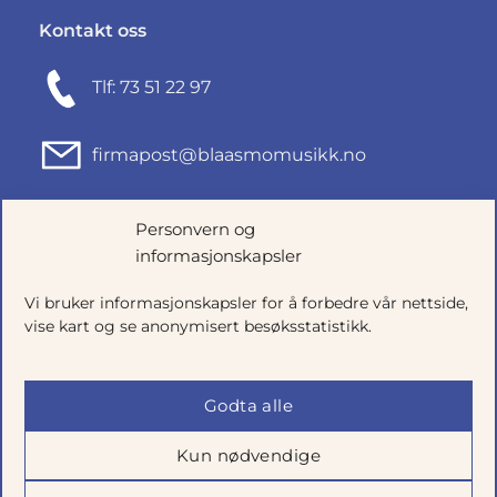
Kontakt oss
Tlf: 73 51 22 97
firmapost@blaasmomusikk.no
Fjordgata 46, 7010 TRONDHEIM
Personvern og
informasjonskapsler
Org.nr: 935434165
Vi bruker informasjonskapsler for å forbedre vår nettside,
vise kart og se anonymisert besøksstatistikk.
Godta alle
Kun nødvendige