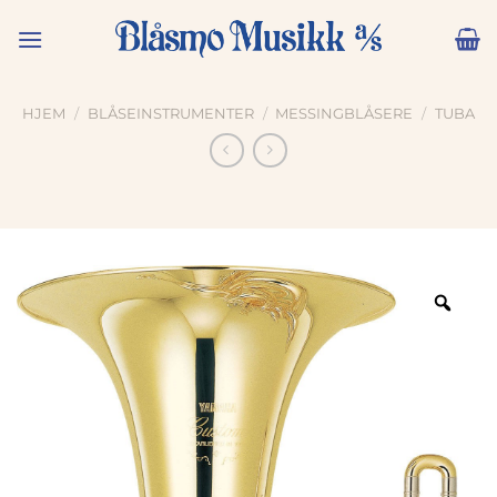
Skip
to
content
HJEM
/
BLÅSEINSTRUMENTER
/
MESSINGBLÅSERE
/
TUBA
Zoo