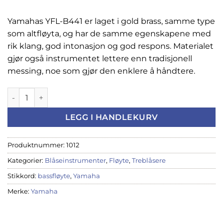
Yamahas YFL-B441 er laget i gold brass, samme type
som altfløyta, og har de samme egenskapene med
rik klang, god intonasjon og god respons. Materialet
gjør også instrumentet lettere enn tradisjonell
messing, noe som gjør den enklere å håndtere.
Yamaha bassfløyte, YFL-B441 (S) antall
LEGG I HANDLEKURV
Produktnummer:
1012
Kategorier:
Blåseinstrumenter
,
Fløyte
,
Treblåsere
Stikkord:
bassfløyte
,
Yamaha
Merke:
Yamaha