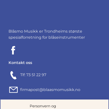
Blåsmo Musikk er Trondheims største
spesialforretning for blåseinstrumenter
Kontakt oss
Tlf: 73 51 22 97
firmapost@blaasmomusikk.no
Fjordgata 46, 7010 TRONDHEIM
Personvern og