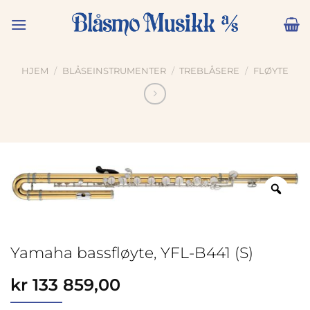
Skip
to
content
HJEM
/
BLÅSEINSTRUMENTER
/
TREBLÅSERE
/
FLØYTE
Zoo
Yamaha bassfløyte, YFL-B441 (S)
kr
133 859,00