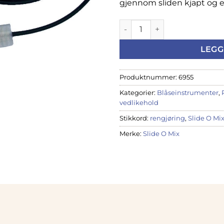
gjennom sliden kjapt og en
Slide O Mix multirengjører f
LEGG
Produktnummer:
6955
Kategorier:
Blåseinstrumenter
,
vedlikehold
Stikkord:
rengjøring
,
Slide O Mi
Merke:
Slide O Mix