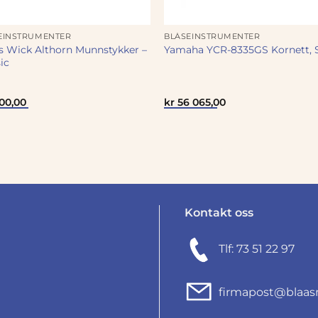
EINSTRUMENTER
BLÅSEINSTRUMENTER
s Wick Althorn Munnstykker –
Yamaha YCR-8335GS Kornett, 
ic
100,00
kr
56 065,00
Kontakt oss
Tlf: 73 51 22 97
firmapost@blaas