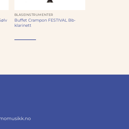
BLÅSEINSTRUMENTER
Buffet Crampon FESTIVAL Bb-
Sølv
klarinett
momusikk.no