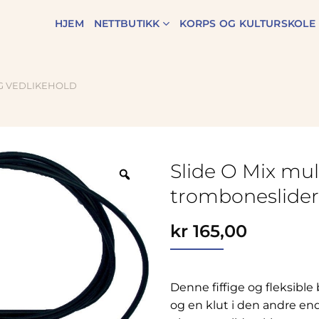
HJEM
NETTBUTIKK
KORPS OG KULTURSKOLE
G VEDLIKEHOLD
Slide O Mix mul
Zoom
tromboneslider
kr
165,00
Denne fiffige og fleksible
og en klut i den andre end