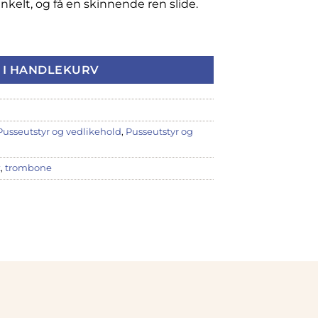
kelt, og få en skinnende ren slide.
or tromboneslider antall
 I HANDLEKURV
Pusseutstyr og vedlikehold
,
Pusseutstyr og
x
,
trombone