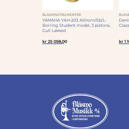
ER
BLÅSEINSTRUMENTER
BLÅS
YAMAHA YAH-203 Althorn/Eb/L-
Deni
 mini
Borring Student model, 3 pistons,
Class
Gull Lakked
kr
25 058,00
kr
1 