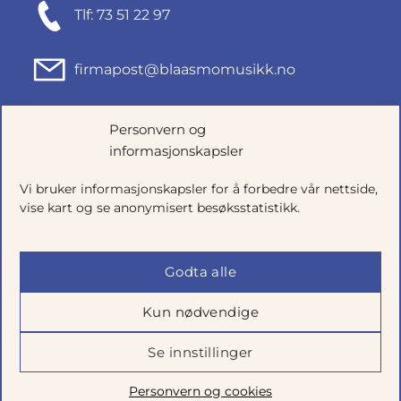
Tlf: 73 51 22 97
firmapost@blaasmomusikk.no
Fjordgata 46, 7010 TRONDHEIM
Personvern og
informasjonskapsler
Org.nr: 935434165
Vi bruker informasjonskapsler for å forbedre vår nettside,
vise kart og se anonymisert besøksstatistikk.
Godta alle
Kun nødvendige
Se innstillinger
Salgsbetingelser
|
Personvern
|
Cookie-innstillinger
Personvern og cookies
Utviklet av
Talkto