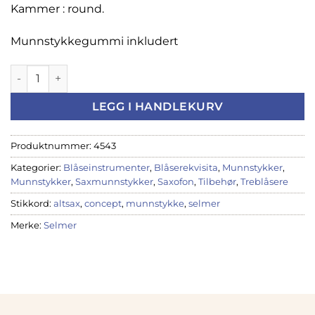
Kammer : round.
Munnstykkegummi inkludert
Selmer Concept munnstykke for altsax antall
LEGG I HANDLEKURV
Produktnummer:
4543
Kategorier:
Blåseinstrumenter
,
Blåserekvisita
,
Munnstykker
,
Munnstykker
,
Saxmunnstykker
,
Saxofon
,
Tilbehør
,
Treblåsere
Stikkord:
altsax
,
concept
,
munnstykke
,
selmer
Merke:
Selmer