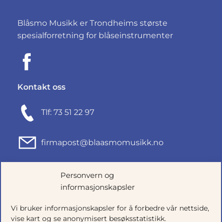
Blåsmo Musikk er Trondheims største
spesialforretning for blåseinstrumenter
Kontakt oss
Tlf: 73 51 22 97
firmapost@blaasmomusikk.no
Fjordgata 46, 7010 TRONDHEIM
Personvern og
informasjonskapsler
Org.nr: 935434165
Vi bruker informasjonskapsler for å forbedre vår nettside,
vise kart og se anonymisert besøksstatistikk.