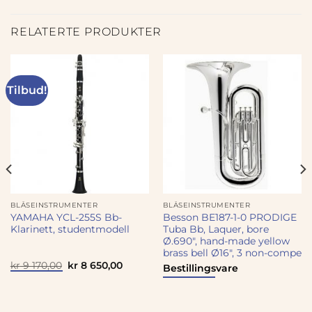
RELATERTE PRODUKTER
Tilbud!
BLÅSEINSTRUMENTER
BLÅSEINSTRUMENTER
YAMAHA YCL-255S Bb-
Besson BE187-1-0 PRODIGE
Klarinett, studentmodell
Tuba Bb, Laquer, bore
Ø.690″, hand-made yellow
brass bell Ø16″, 3 non-compe
Opprinnelig
Nåværende
kr
9 170,00
kr
8 650,00
Bestillingsvare
pris
pris
var:
er:
kr 9
kr 8
170,00.
650,00.