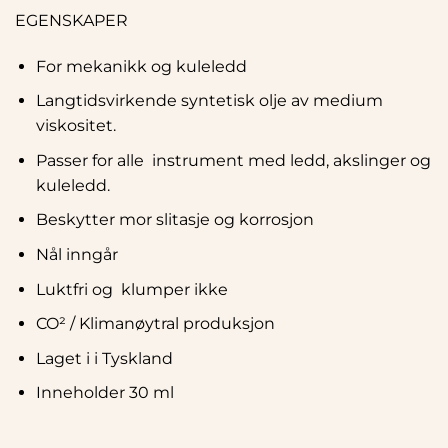
EGENSKAPER
For mekanikk og kuleledd
Langtidsvirkende syntetisk olje av medium
viskositet.
Passer for alle instrument med ledd, akslinger og
kuleledd.
Beskytter mor slitasje og korrosjon
Nål inngår
Luktfri og klumper ikke
CO² / Klimanøytral produksjon
Laget i i Tyskland
Inneholder 30 ml