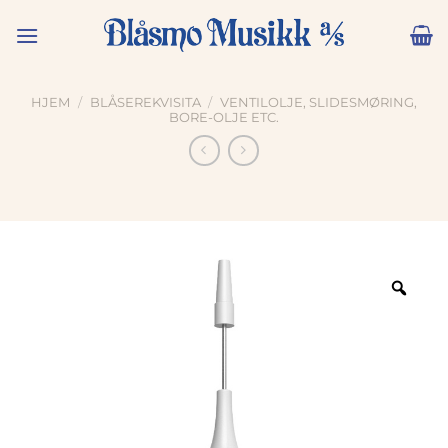
Skip
to
content
HJEM
/
BLÅSEREKVISITA
/
VENTILOLJE, SLIDESMØRING,
BORE-OLJE ETC.
Zoo