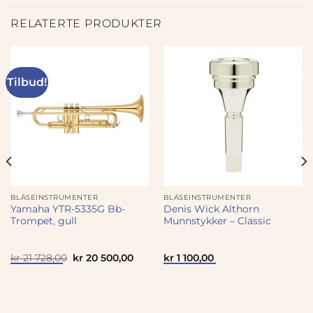
RELATERTE PRODUKTER
Tilbud!
BLÅSEINSTRUMENTER
BLÅSEINSTRUMENTER
Yamaha YTR-5335G Bb-
Denis Wick Althorn
Trompet, gull
Munnstykker – Classic
værende
Opprinnelig
Nåværende
kr
21 728,00
kr
20 500,00
kr
1 100,00
pris
pris
var:
er:
30
kr 21
kr 20
,00.
728,00.
500,00.