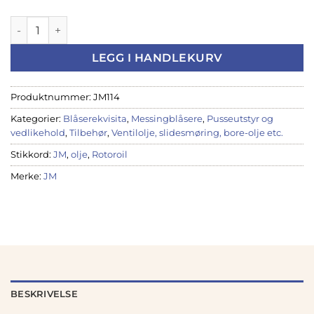
Rotorolje JM No.13,5 Bearing/ Linkage antall
LEGG I HANDLEKURV
Produktnummer:
JM114
Kategorier:
Blåserekvisita
,
Messingblåsere
,
Pusseutstyr og
vedlikehold
,
Tilbehør
,
Ventilolje, slidesmøring, bore-olje etc.
Stikkord:
JM
,
olje
,
Rotoroil
Merke:
JM
BESKRIVELSE