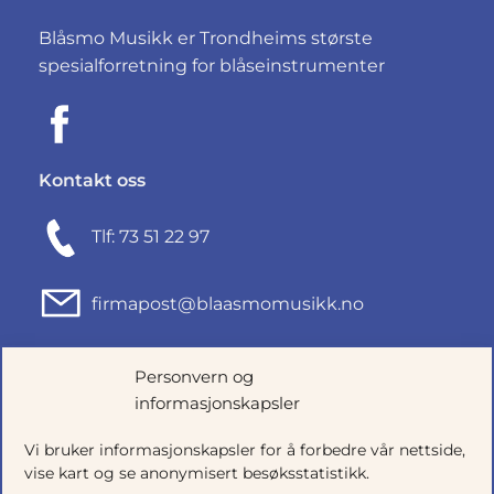
Blåsmo Musikk er Trondheims største
spesialforretning for blåseinstrumenter
Kontakt oss
Tlf: 73 51 22 97
firmapost@blaasmomusikk.no
Fjordgata 46, 7010 TRONDHEIM
Personvern og
informasjonskapsler
Org.nr: 935434165
Vi bruker informasjonskapsler for å forbedre vår nettside,
vise kart og se anonymisert besøksstatistikk.