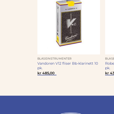
ER
BLÅSEINSTRUMENTER
BLÅS
er Bb-klarinett
Vandoren V12 fliser Bb-klarinett 10
Rober
pk.
pk.
kr
485,00
kr
43