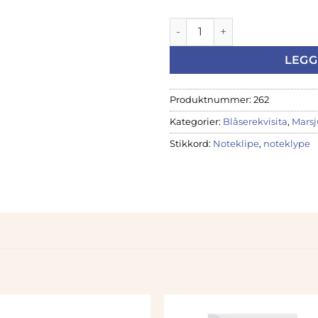
ORIG130 Noteklype, Saxofon, 
LEGG
Produktnummer:
262
Kategorier:
Blåserekvisita
,
Marsj
Stikkord:
Noteklipe
,
noteklype