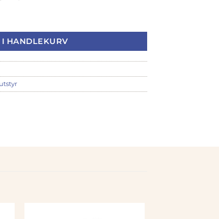
Lakk antall
 I HANDLEKURV
utstyr