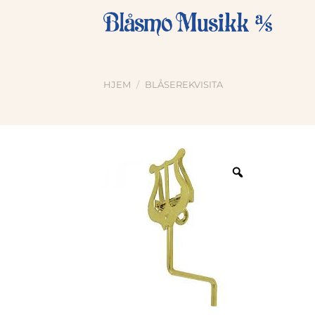
Skip
to
content
HJEM
/
BLÅSEREKVISITA
Zoom