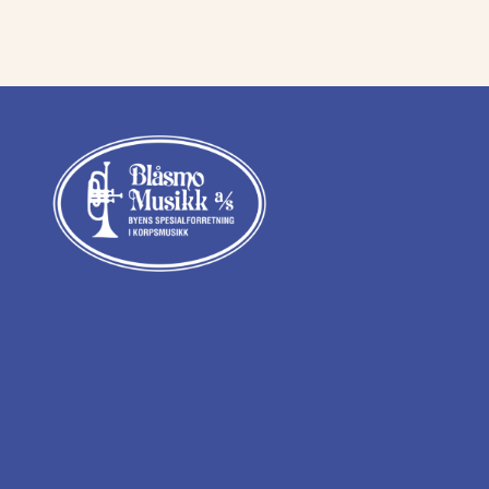
kr 32
kr 30
305,00.
500,00.