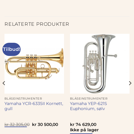
RELATERTE PRODUKTER
Tilbud!
BLÅSEINSTRUMENTER
BLÅSEINSTRUMENTER
Yamaha YCR-6335II Kornett,
Yamaha YEP-621S
gull
Euphonium, sølv
Opprinnelig
Nåværende
kr
32 305,00
kr
30 500,00
kr
74 629,00
pris
pris
Ikke på lager
var:
er: