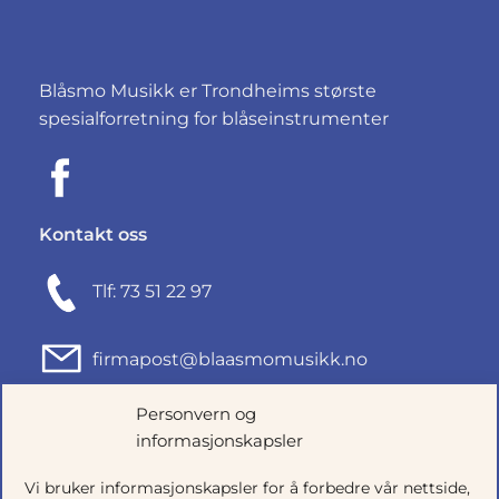
Blåsmo Musikk er Trondheims største
spesialforretning for blåseinstrumenter
Kontakt oss
Tlf: 73 51 22 97
firmapost@blaasmomusikk.no
Personvern og
Fjordgata 46, 7010 TRONDHEIM
informasjonskapsler
Org.nr: 935434165
Vi bruker informasjonskapsler for å forbedre vår nettside,