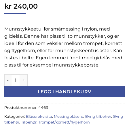
kr
240,00
Munnstykkeetui for småmessing i nylon, med
glidelås. Denne har plass til to munnstykker, og er
ideell for den som veksler mellom trompet, kornett
og flygelhorn, eller for munnstykkeentusiaster. Kan
festes i belte. Egen lomme i front med gidelås med
plass til for eksempel munnstykkebørste.
Munnstykkeetui trompet/småmessing for 2 munnstykker, P
LEGG I HANDLEKURV
Produktnummer:
4463
Kategorier:
Blåserekvisita
,
Messingblåsere
,
Øvrig tilbehør
,
Øvrig
tilbehør
,
Tilbehør
,
Trompet/kornett/flygelhorn