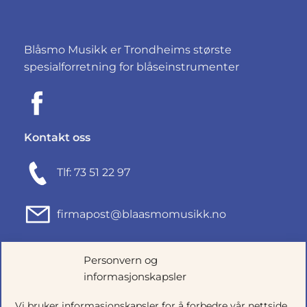
Blåsmo Musikk er Trondheims største
spesialforretning for blåseinstrumenter
Kontakt oss
Tlf: 73 51 22 97
firmapost@blaasmomusikk.no
Fjordgata 46, 7010 TRONDHEIM
Personvern og
informasjonskapsler
Org.nr: 935434165
Vi bruker informasjonskapsler for å forbedre vår nettside,