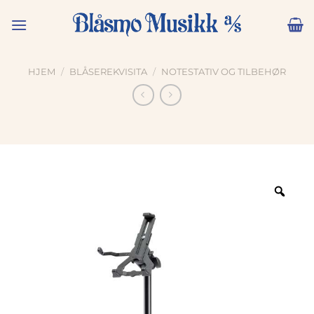
Skip
to
content
HJEM
/
BLÅSEREKVISITA
/
NOTESTATIV OG TILBEHØR
Zoo