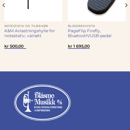
NOTESTATIV OG TILBEHØR
BLÅSEREKVISITA
K&M Avlastningshylle for
PageFlip Firefly,
notestativ, valnøtt
Bluetooth/USB-pedal
kr
500,00
kr
1 695,00