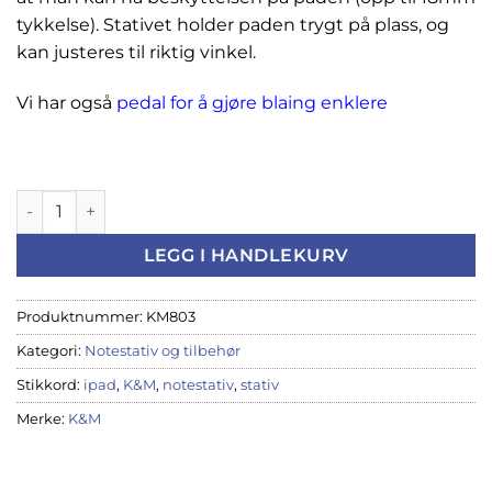
tykkelse). Stativet holder paden trygt på plass, og
kan justeres til riktig vinkel.
Vi har også
pedal for å gjøre blaing enklere
K&M iPadstativ 19775 antall
LEGG I HANDLEKURV
Produktnummer:
KM803
Kategori:
Notestativ og tilbehør
Stikkord:
ipad
,
K&M
,
notestativ
,
stativ
Merke:
K&M