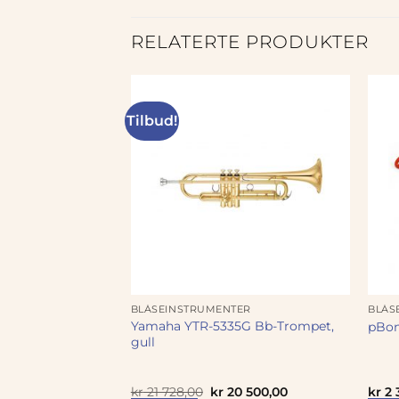
RELATERTE PRODUKTER
Tilbud!
ER
BLÅSEINSTRUMENTER
BLÅS
III Bb-Kornet,t
Yamaha YTR-5335G Bb-Trompet,
pBo
 Type, Student
gull
innelig
Nåværende
Opprinnelig
Nåværende
 950,00
kr
21 728,00
kr
20 500,00
kr
2 