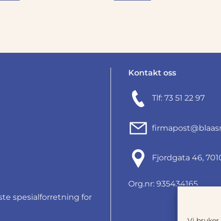
Kontakt oss
Tlf: 73 51 22 97
firmapost@blaas
Fjordgata 46, 7
Org.nr: 935434165
e spesialforretning for
Vi bruker