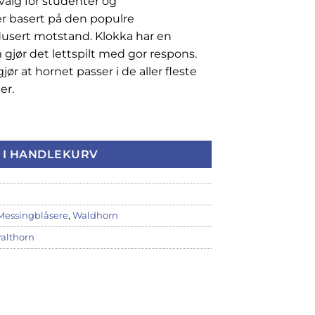
valg for studenter og
r basert på den populre
dusert motstand. Klokka har en
gjør det lettspilt med gor respons.
r at hornet passer i de aller fleste
er.
 - med skruklokke antall
 I HANDLEKURV
Messingblåsere
,
Waldhorn
valthorn