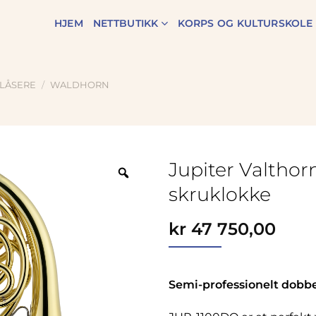
HJEM
NETTBUTIKK
KORPS OG KULTURSKOLE
LÅSERE
/
WALDHORN
Jupiter Valtho
Zoom
skruklokke
kr
47 750,00
Semi-professionelt dobbe