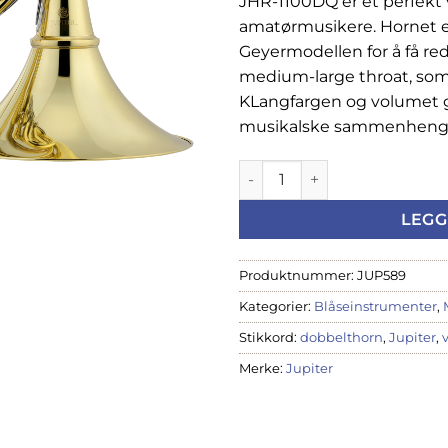
JHR-1100DQ er et perfekt 
amatørmusikere. Hornet e
Geyermodellen for å få re
medium-large throat, som 
KLangfargen og volumet gjø
musikalske sammenheng
Jupiter Valthorn JHR-1100DQ
LEGG
Produktnummer:
JUP589
Kategorier:
Blåseinstrumenter
,
Stikkord:
dobbelthorn
,
Jupiter
,
Merke:
Jupiter