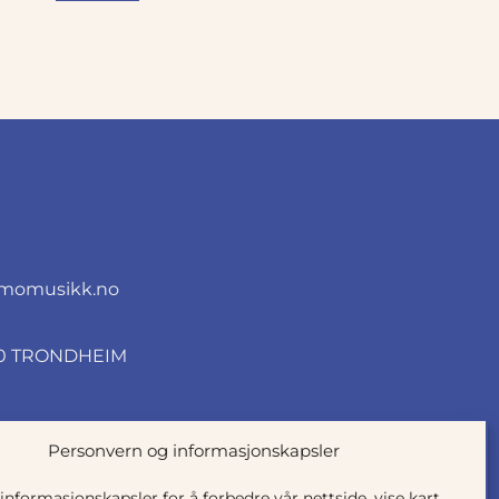
momusikk.no
010 TRONDHEIM
Personvern og informasjonskapsler
 informasjonskapsler for å forbedre vår nettside, vise kart