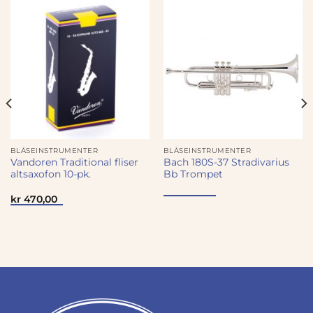
BLÅSEINSTRUMENTER
BLÅSEINSTRUMENTER
Vandoren Traditional fliser
Bach 180S-37 Stradivarius
altsaxofon 10-pk.
Bb Trompet
ærende
kr
470,00
4
00.