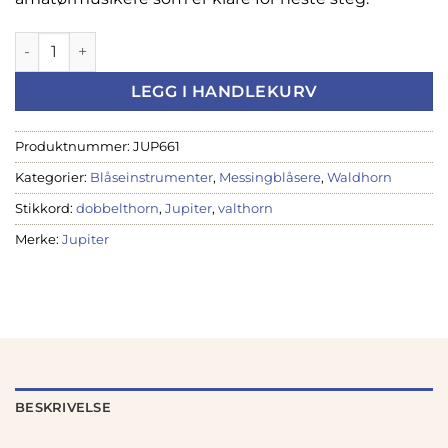
Jupiter Valthorn JHR-1100 - Bb/F dobbelthorn antall
LEGG I HANDLEKURV
Produktnummer:
JUP661
Kategorier:
Blåseinstrumenter
,
Messingblåsere
,
Waldhorn
Stikkord:
dobbelthorn
,
Jupiter
,
valthorn
Merke:
Jupiter
BESKRIVELSE