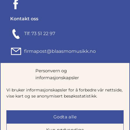
Kontakt oss
Tlf: 73 51 22 97
firmapost@blaasmomusikk.no
Fjordgata 46, 7010 TRONDHEIM
Personvern og
informasjonskapsler
Org.nr: 935434165
Vi bruker informasjonskapsler for å forbedre vår nettside,
vise kart og se anonymisert besøksstatistikk.
Godta alle
Kun nødvendige