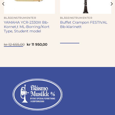
BLÅSEINSTRUMENTER
BLÅSEINSTRUMENTER
YAMAHA YCR-2330III Bb-
Buffet Crampon FESTIVAL
Kornet,t ML-Borring/Kort
Bb-klarinett
Type, Student model
værende
Opprinnelig
Nåværende
kr
12 655,00
kr
11 950,00
s
pris
pris
var:
er:
43
kr 12
kr 11
,00.
655,00.
950,00.