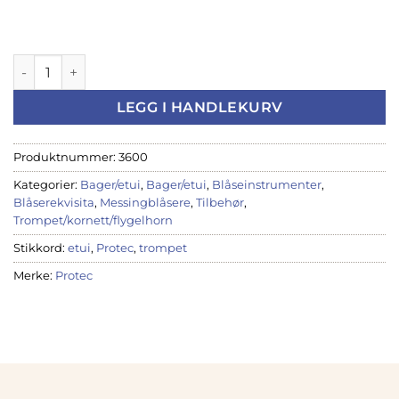
Etui Protec Trompet IPac Dobbelkasse, IP301D (PRO150) ant
LEGG I HANDLEKURV
Produktnummer:
3600
Kategorier:
Bager/etui
,
Bager/etui
,
Blåseinstrumenter
,
Blåserekvisita
,
Messingblåsere
,
Tilbehør
,
Trompet/kornett/flygelhorn
Stikkord:
etui
,
Protec
,
trompet
Merke:
Protec