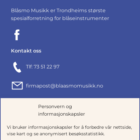
Blåsmo Musikk er Trondheims største
spesialforretning for blåseinstrumenter
Kontakt oss
Tlf: 73 51 22 97
firmapost@blaasmomusikk.no
Fjordgata 46, 7010 TRONDHEIM
Personvern og
informasjonskapsler
Org.nr: 935434165
Vi bruker informasjonskapsler for å forbedre vår nettside,
vise kart og se anonymisert besøksstatistikk.