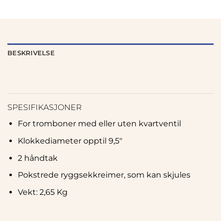
BESKRIVELSE
SPESIFIKASJONER
For tromboner med eller uten kvartventil
Klokkediameter opptil 9,5″
2 håndtak
Pokstrede ryggsekkreimer, som kan skjules
Vekt: 2,65 Kg