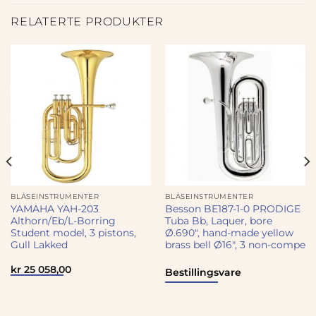
RELATERTE PRODUKTER
BLÅSEINSTRUMENTER
BLÅSEINSTRUMENTER
YAMAHA YAH-203
Besson BE187-1-0 PRODIGE
Althorn/Eb/L-Borring
Tuba Bb, Laquer, bore
Student model, 3 pistons,
Ø.690″, hand-made yellow
Gull Lakked
brass bell Ø16″, 3 non-compe
rende
kr
25 058,00
Bestillingsvare
0.