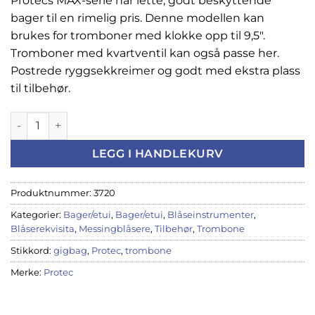
Protecs MAX-serie har lette, godt beskyttende
bager til en rimelig pris. Denne modellen kan
brukes for tromboner med klokke opp til 9,5″.
Tromboner med kvartventil kan også passe her.
Postrede ryggsekkreimer og godt med ekstra plass
til tilbehør.
Etui Protec Trombone, MAX, MX306CT (PRO172) antall
LEGG I HANDLEKURV
Produktnummer:
3720
Kategorier:
Bager/etui
,
Bager/etui
,
Blåseinstrumenter
,
Blåserekvisita
,
Messingblåsere
,
Tilbehør
,
Trombone
Stikkord:
gigbag
,
Protec
,
trombone
Merke:
Protec