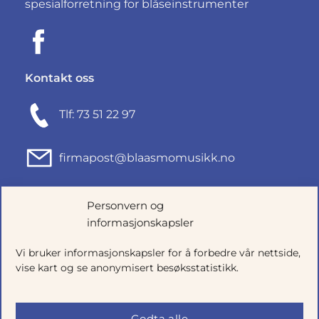
spesialforretning for blåseinstrumenter
Kontakt oss
Tlf: 73 51 22 97
firmapost@blaasmomusikk.no
Fjordgata 46, 7010 TRONDHEIM
Personvern og
informasjonskapsler
Org.nr: 935434165
Vi bruker informasjonskapsler for å forbedre vår nettside,
vise kart og se anonymisert besøksstatistikk.
Godta alle