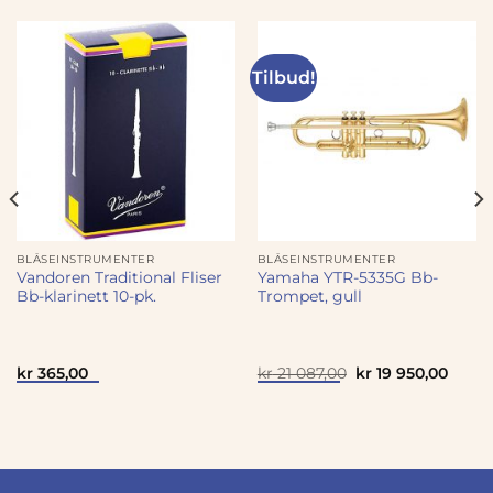
Tilbud!
BLÅSEINSTRUMENTER
BLÅSEINSTRUMENTER
Vandoren Traditional Fliser
Yamaha YTR-5335G Bb-
Bb-klarinett 10-pk.
Trompet, gull
Opprinnelig
Nåvæ
kr
365,00
kr
21 087,00
kr
19 950,00
pris
pris
var:
er:
kr 21
kr 19
087,00.
950,0