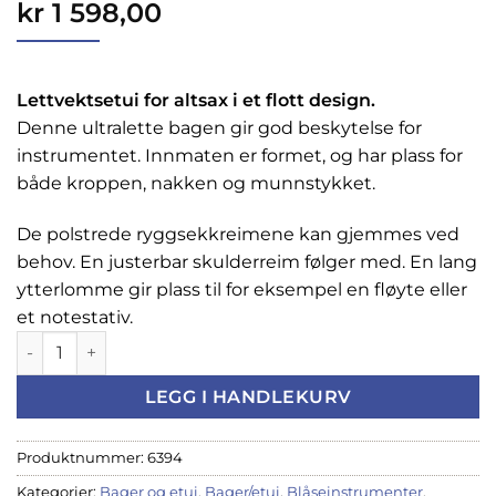
kr
1 598,00
Lettvektsetui for altsax i et flott design.
Denne ultralette bagen gir god beskytelse for
instrumentet. Innmaten er formet, og har plass for
både kroppen, nakken og munnstykket.
De polstrede ryggsekkreimene kan gjemmes ved
behov. En justerbar skulderreim følger med. En lang
ytterlomme gir plass til for eksempel en fløyte eller
et notestativ.
Etui Protec Max Altsax, MX304-PRO335 antall
LEGG I HANDLEKURV
Produktnummer:
6394
Kategorier:
Bager og etui
,
Bager/etui
,
Blåseinstrumenter
,